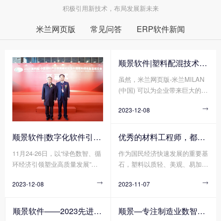
积极引用新技术，布局发展新未来
米兰网页版
常见问答
ERP软件新闻
顺景软件|塑料配混技术论坛上展示数字化的力量
虽然，米兰网页版-米兰MILAN
(中国) 可以为企业带来巨大的好
处，但同时米兰网页版-米兰MIL
2023-12-08

AN(中国) 的运营成本相对来说
也比较大，尤其是在当今的这种
商业环境中，降低和控制运营成
顺景软件|数字化软件引领新材料产业绿色智造新篇章
优秀的材料工程师，都在跟这个新朋友打交道!
本已成为一种必要。因此，我们
11月24-26日，以“绿色数智、循
作为国民经济快速发展的重要基
充分了解清楚米兰网页版-米兰
环经济引领塑业高质量发展”为
石，塑料以质轻、美观、易加
MILAN(中国) 运营成本的计算方
主题的2023(第四届)中国塑料绿
工、耐腐蚀、绝缘等各种优点支
法，以便帮助企业降低运营成本
2023-12-08

2023-11-07

色智造展览会在绍兴正式拉开帷
撑起汽车、家电、电子电气等多
并提高生产率。那么您知道米兰
幕!随着全球环保意识的日益增
个领域轻量化、绿色化、高端化
网页版-米兰MILAN(中国) 的运
强，绿色、智能、可持续的生产
的发展进程。众所周知，单一合
营成本计算包括有哪些方面吗?
顺景软件——2023先进高分子材料产业高质量发展大会暨工程塑料产业创新大会
顺景—专注制造业数智化系统解决方案，业绩实现逐步增长
方式已经成为新材料产业发展的
成树脂一般无法单独使用，需要