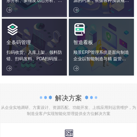
据报表决策分析、企业大数据
则，通过系统化的智能化数学


分析。
算法，通过反复模拟、试探、
优化、计算，从而给出相对完
善的生产详细计划。
全条码管理
智造看板
扫码收货、入库上架、领料防
顺景ERP管理系统是面向制造
错、扫码发料、PDA扫码报
企业以智能制造与精 益管理
工、入库标签打印、扫码出
为核心的一体化管理软件，以


货、扫码追溯生产用料、条码
制造…
盘点
解决方案
从企业实地调研、方案设计、资源匹配、功能开发、上线应用到运营维护，为
制造业客户实现智能化管理提供全方位解决方案