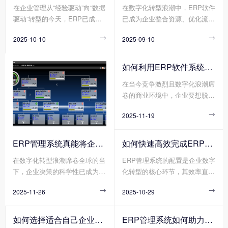
在企业管理从“经验驱动”向“数据
在数字化转型浪潮中，ERP软件
(如初创企业与跨国集团)、不同
过打通数据孤岛、优化业务流
驱动”转型的今天，ERP已成为
已成为企业整合资源、优化流
业务模式(如项目制与流水线制)
程、赋能智能决策，米兰网页
企业突破管理瓶颈、实现高效运
程、提升竞争力的核心工具。然
的企业，对米兰网页版-米兰MIL
版-米兰MILAN(中国) 正帮助传
2025-10-10

2025-09-10

营的核心工具。它通过整合资
而，许多企业投入巨资引入ERP
AN(中国) 的功能深度、部署方
统企业实现从“粗放管理”到“精益
源、优化流程、打通数据孤岛，
软件后，却因实施不当、使用低
式、定制化程度的需求截然不
运营”的跨越式升级。那么您知
为企业提供了一体化的管理解决
效等问题陷入“上不去、下不
同。
道传统企业如何利用米兰网页
如何利用ERP软件系统更好提升企业运营效率?
方案。无论是成本控制、决策效
来”的困境。那么您知道企业如
版-米兰MILAN(中国) 重塑竞争
在当今竞争激烈且数字化浪潮席
率还是供应链协同，ERP正帮助
何高效应用ERP软件吗?
力吗?
卷的商业环境中，企业要想脱颖
企业解决那些传统管理模式
而出、实现可持续发展，提升运
下“想改却改不动”的深层问题。
2025-11-19

营效率是关键所在。而ERP软件
系统作为企业管理的核心工具，
正凭借其强大的整合与协同能
ERP管理系统真能将企业数据转化为可执行决策吗?
如何快速高效完成ERP管理系统配置?
力，成为企业提升运营效率的得
在数字化转型浪潮席卷全球的当
ERP管理系统的配置是企业数字
力助手。
下，企业决策的科学性已成为决
化转型的核心环节，其效率直接
定其生存与发展的核心要素。传
影响项目落地周期与业务价值释
2025-11-26

2025-10-29

统决策模式依赖经验判断与局部
放速度。然而，传统ERP管理系
数据，而现代企业亟需通过系统
统配置方式暴露出诸多弊端，需
化工具将分散数据转化为可执行
求模糊导致方向偏差、流程冗余
如何选择适合自己企业的ERP软件?
ERP管理系统如何助力企业实现高效管理?
的决策方案。其中，ERP管理系
造成资源浪费、技术壁垒阻碍实