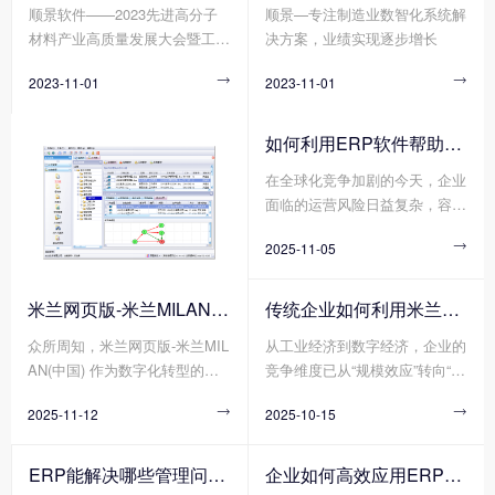
顺景软件——2023先进高分子
顺景—专注制造业数智化系统解
重要趋势。在这个背景下，顺景
进行各种改性处理，以获得更加
材料产业高质量发展大会暨工程
决方案，业绩实现逐步增长
软件作为一家专注于做新材料产
优异均衡的性能，才能真正满足
塑料产业创新大会
业的数字化软件企业，带着创新
使用要求。在材料界，没有十全
2023-11-01

2023-11-01

技术和解决方案，参加了第四届
十美的塑料制品，但有不断追求
中国塑料绿色智造展览会。
性能完美的配方设计，不经改性
的塑料，注定难堪大用，不会是
如何利用ERP软件帮助企业更好地规避风险?
靠谱的产品和商品，作为承接上
在全球化竞争加剧的今天，企业
游合成树脂和下游具体应用的改
面临的运营风险日益复杂，容易
性塑料行业，其重要性自然不言
出现供应链中断、财务舞弊、合
而喻。
2025-11-05

规漏洞、库存积压等问题，轻则
导致成本攀升，重则威胁企业生
存。在此背景下，ERP软件作为
米兰网页版-米兰MILAN(中国) 分为哪几种类型?
传统企业如何利用米兰网页版-米兰MILAN(中国) 重塑竞争力?
企业数字化转型的基石，凭借其
众所周知，米兰网页版-米兰MIL
从工业经济到数字经济，企业的
数据整合、流程标准化与实时监
AN(中国) 作为数字化转型的核
竞争维度已从“规模效应”转向“敏
控能力，正成为企业规避风险的
心工具，通过整合财务、供应
捷响应”。传统企业若想在不确
关键工具。
2025-11-12

2025-10-15

链、生产、人力资源等模块，能
定性的市场中实现韧性增长，米
构建起企业资源统一管理的“数
兰网页版-米兰MILAN(中国) 作
字中枢”。然而，不同行业(如离
为企业资源整合的核心工具，正
ERP能解决哪些管理问题?
企业如何高效应用ERP软件?
散制造与流程制造)、不同规模
成为重塑竞争力的关键抓手。通