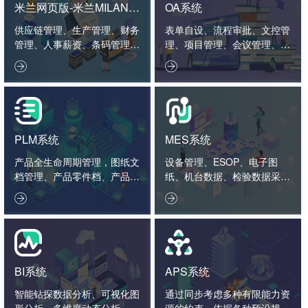
米兰网页版-米兰MILAN
OA系统
(中国)
供应链管理、生产管理、财务
表单自设、流程审批、文控管
管理、人事薪资、条码管理、
理、项目管理、会议管理、外
智造看板。
勤管理、绩效管理。


PLM系统
MES系统
产品全生命周期管理，图纸文
设备管理、ESOP、电子图
档管理、产品零件档、产品结
纸、机台数据、检验数据采集
构、工艺标准、项目管理、2
分析。


D3D接口。
BI系统
APS系统
智能钻探数据分析、可视化图
通过同步考虑多种有限能力资
形分析、多维度动态分析、数
源的约束，依据各种预设规