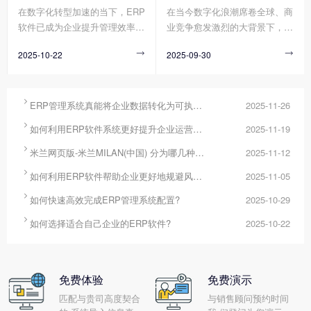
在数字化转型加速的当下，ERP
在当今数字化浪潮席卷全球、商
统作为企业资源整合的核心平
施进度，这些问题使得配置周期
软件已成为企业提升管理效率、
业竞争愈发激烈的大背景下，企
台，正通过其强大的数据整合、
不断延长、成本持续超支，严重
构建竞争力的核心工具。然而，
业面临着前所未有的挑战与机
分析与决策支持能力，成为破解
制约了企业数字化转型的步伐。
2025-10-22

2025-09-30

市场上的ERP软件在功能架构、
遇。高效管理成为企业在这场时
这一难题的关键工具。
实施模式、服务能力等方面存在
代大考中脱颖而出的关键要素，
显著差异，企业若缺乏系统性选
而ERP管理系统凭借其强大的资
型方法，易陷入“功能冗余导致
源整合与流程优化能力，逐渐成

ERP管理系统真能将企业数据转化为可执行决策吗?
2025-11-26
成本浪费”或“适配不足引发二次
为企业提升管理效能、实现可持

如何利用ERP软件系统更好提升企业运营效率?
2025-11-19
改造”的困境。那么您知道如何
续发展的核心支撑。
选择适合自己企业的ERP软件

米兰网页版-米兰MILAN(中国) 分为哪几种类型?
2025-11-12
吗?

如何利用ERP软件帮助企业更好地规避风险?
2025-11-05

如何快速高效完成ERP管理系统配置?
2025-10-29

如何选择适合自己企业的ERP软件?
2025-10-22
免费体验
免费演示
匹配与贵司高度契合
与销售顾问预约时间